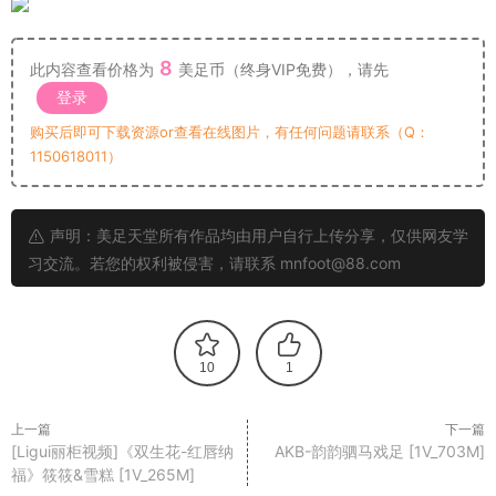
8
此内容查看价格为
美足币（终身VIP免费），请先
登录
购买后即可下载资源or查看在线图片，有任何问题请联系（Q：
1150618011）
声明：美足天堂所有作品均由用户自行上传分享，仅供网友学
习交流。若您的权利被侵害，请联系 mnfoot@88.com
10
1
上一篇
下一篇
[Ligui丽柜视频]《双生花-红唇纳
AKB-韵韵驷马戏足 [1V_703M]
福》筱筱&雪糕 [1V_265M]