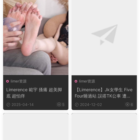
limer资源
limer资源
Limerence 範宇 搔癢 超美脚
【Limerence】Jk女學生 Five
底 超怕痒
Four睡過站 誤搭TK公車 遭乘
客輪流玩
2025-04-14
5
2024-12-02
6