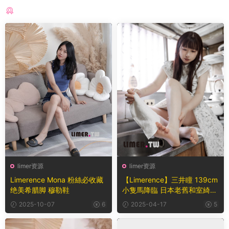
猜你喜欢
limer资源
limer资源
Limerence Mona 粉絲必收藏
【Limerence】三井瞳 139cm
绝美希腊脚 穆勒鞋
小隻馬降臨 日本老舊和室綺麗
裸足
2025-10-07
6
2025-04-17
5