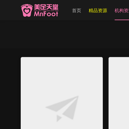
首页
精品资源
机构资