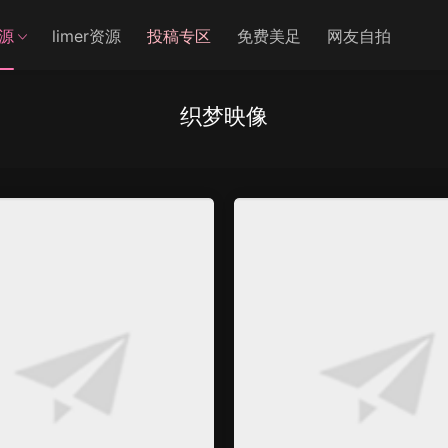
源
limer资源
投稿专区
免费美足
网友自拍
织梦映像