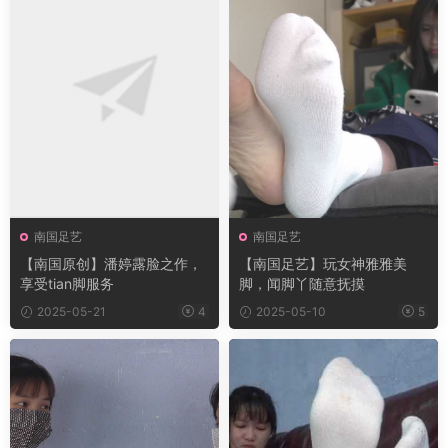
南国足艺
南国足艺
【南国原创】潘婷露脸之作，
【南国足艺】玩女神雅雅美
享受tian脚服务
脚，闻脚丫随意抚摸
2025-05-21
4
2025-05-10
5