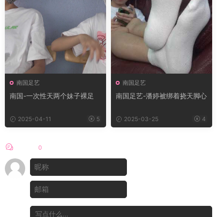
南国足艺
南国足艺
南国-一次性天两个妹子裸足
南国足艺-潘婷被绑着挠天脚心
2025-04-11
5
2025-03-25
4
评论
0