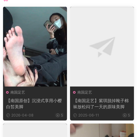
南国足艺
南国足艺
【南国原创】沉浸式享用小樱
【南国足艺】紫琪脱掉靴子棉
白皙美脚
袜放松闷了一天的原味美脚
2026-04-08
5
2025-06-11
5