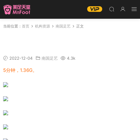
当前位置：
首页
机构资源
南国足艺
正文
南国足艺-把玩慕丝沫沫的美脚，一边聊天一边
抚摸美脚，真爽！
2022-12-04
南国足艺
4.3k
5分钟，1.36G。