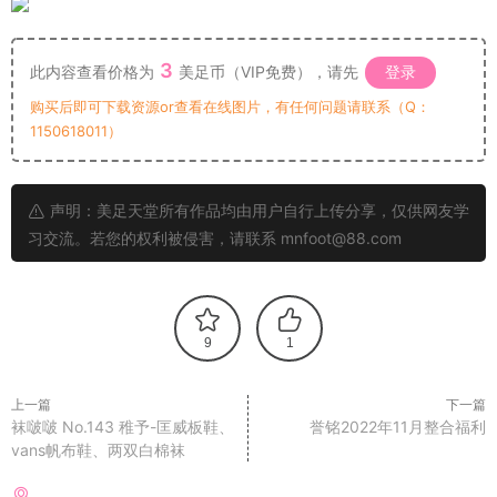
3
此内容查看价格为
美足币（VIP免费），请先
登录
购买后即可下载资源or查看在线图片，有任何问题请联系（Q：
1150618011）
声明：美足天堂所有作品均由用户自行上传分享，仅供网友学
习交流。若您的权利被侵害，请联系 mnfoot@88.com
9
1
上一篇
下一篇
袜啵啵 No.143 稚予-匡威板鞋、
誉铭2022年11月整合福利
vans帆布鞋、两双白棉袜
猜你喜欢