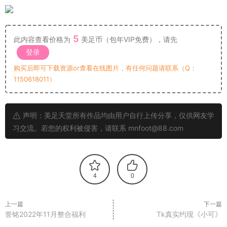
5
此内容查看价格为
美足币（包年VIP免费），请先
登录
购买后即可下载资源or查看在线图片，有任何问题请联系（Q：
1150618011）
声明：美足天堂所有作品均由用户自行上传分享，仅供网友学
习交流。若您的权利被侵害，请联系 mnfoot@88.com
4
0
上一篇
下一篇
誉铭2022年11月整合福利
Tk真实约现《小可》