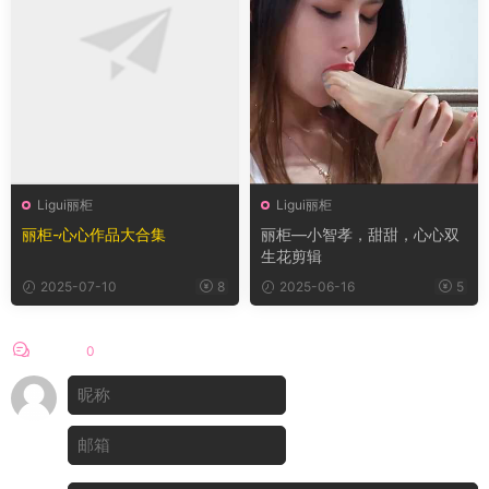
Ligui丽柜
Ligui丽柜
丽柜-心心作品大合集
丽柜—小智孝，甜甜，心心双
生花剪辑
2025-07-10
8
2025-06-16
5
评论
0