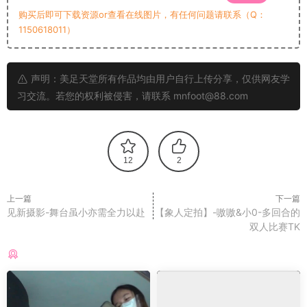
购买后即可下载资源or查看在线图片，有任何问题请联系（Q：
1150618011）
声明：美足天堂所有作品均由用户自行上传分享，仅供网友学
习交流。若您的权利被侵害，请联系 mnfoot@88.com
12
2
上一篇
下一篇
见新摄影-舞台虽小亦需全力以赴
【象人定拍】-嗷嗷&小0-多回合的
双人比赛TK
猜你喜欢