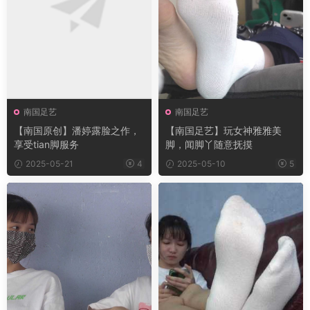
南国足艺
南国足艺
【南国原创】潘婷露脸之作，
【南国足艺】玩女神雅雅美
享受tian脚服务
脚，闻脚丫随意抚摸
2025-05-21
4
2025-05-10
5