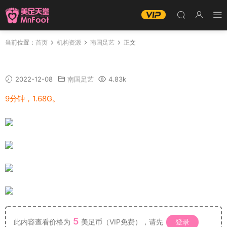
当前位置：
首页
机构资源
南国足艺
正文
南国足艺-模特静儿夹着软糖秀白嫩美脚
2022-12-08
南国足艺
4.83k
9分钟，1.68G。
5
此内容查看价格为
美足币（VIP免费），请先
登录