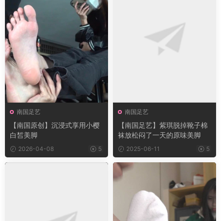
南国足艺
南国足艺
【南国原创】沉浸式享用小樱
【南国足艺】紫琪脱掉靴子棉
白皙美脚
袜放松闷了一天的原味美脚
2026-04-08
5
2025-06-11
5