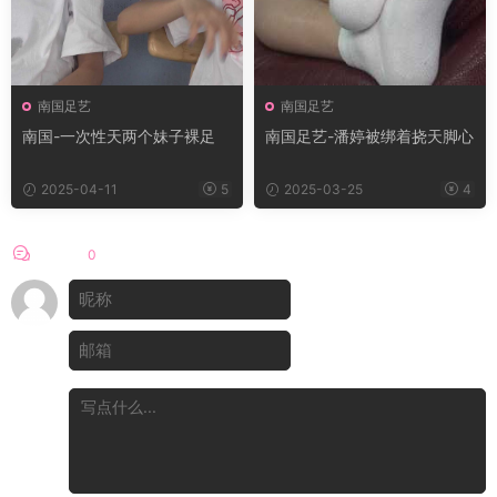
南国足艺
南国足艺
南国-一次性天两个妹子裸足
南国足艺-潘婷被绑着挠天脚心
2025-04-11
5
2025-03-25
4
评论
0