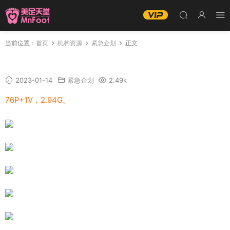
当前位置：
首页
机构资源
紧急企划
正文
紧急企划 EX-011 见希w
2023-01-14
紧急企划
2.49k
76P+1V，2.94G。