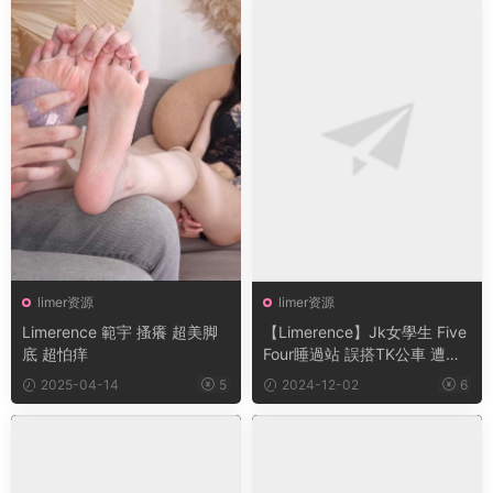
limer资源
limer资源
Limerence 範宇 搔癢 超美脚
【Limerence】Jk女學生 Five
底 超怕痒
Four睡過站 誤搭TK公車 遭乘
客輪流玩
2025-04-14
5
2024-12-02
6