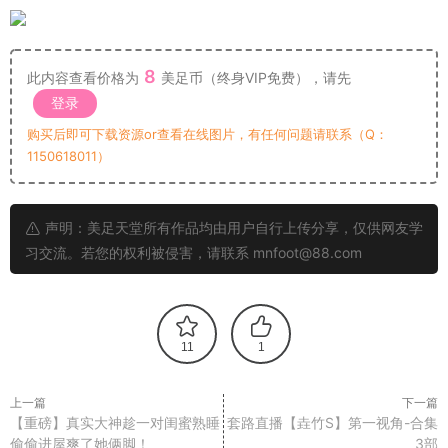
8
此内容查看价格为
美足币（终身VIP免费），请先
登录
购买后即可下载资源or查看在线图片，有任何问题请联系（Q：
1150618011）
声明：美足天堂所有作品均由用户自行上传分享，仅供网友学
习交流。若您的权利被侵害，请联系 mnfoot@88.com
11
1
上一篇
下一篇
【重磅】真实大神趁一对闺蜜熟睡
套路直播【垚竹S】第一视角-合集
偷偷进屋爽了她俩脚！
3部