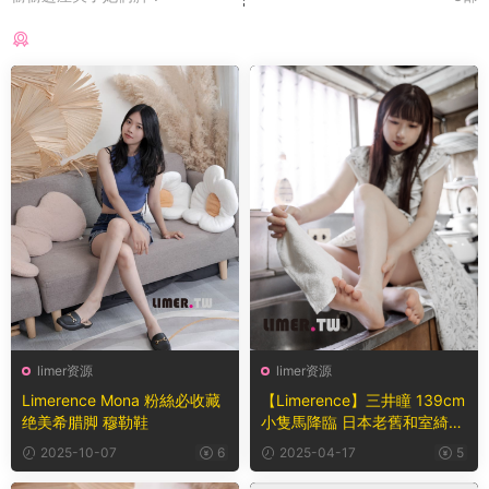
猜你喜欢
limer资源
limer资源
Limerence Mona 粉絲必收藏
【Limerence】三井瞳 139cm
绝美希腊脚 穆勒鞋
小隻馬降臨 日本老舊和室綺麗
裸足
2025-10-07
6
2025-04-17
5