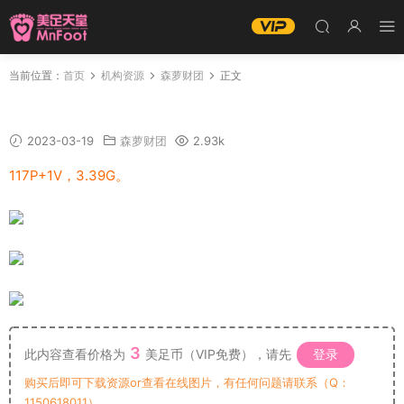
当前位置：
首页
机构资源
森萝财团
正文
森萝财团写真 内部VIP系列 微风-05
2023-03-19
森萝财团
2.93k
117P+1V，3.39G。
3
此内容查看价格为
美足币（VIP免费），请先
登录
购买后即可下载资源or查看在线图片，有任何问题请联系（Q：
1150618011）