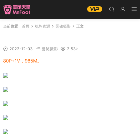
当前位置：
首页
机构资源
誉铭摄影
正文
誉铭2022圣诞专享
2022-12-03
誉铭摄影
2.53k
80P+1V，985M。